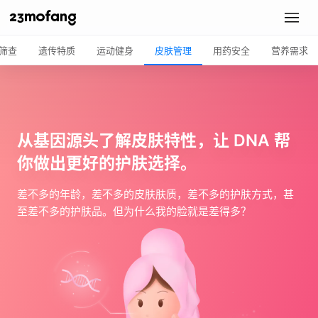
筛查
遗传特质
运动健身
皮肤管理
用药安全
营养需求
从基因源头了解皮肤特性，
让 DNA 帮
你做出更好的护肤选择。
差不多的年龄，差不多的皮肤肤质，差不多的护肤方式，甚
至差不多的护肤品。但为什么我的脸就是差得多？