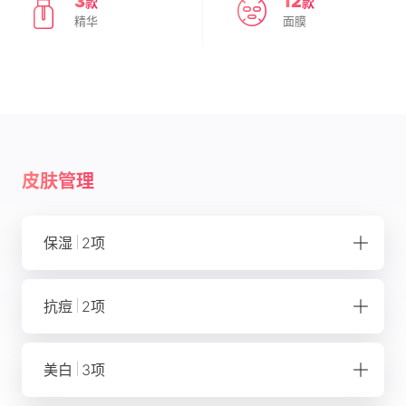
3
12
款
款
精华
面膜
皮肤管理
保湿
2项
锁水能力
抗痘
2项
皮肤屏障
抗痘能力
美白
3项
皮肤屏障