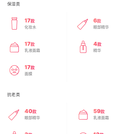
保湿类
17
6
款
款
化妆水
眼部精华
17
4
款
款
乳液面霜
精华
17
款
面膜
抗老类
40
59
款
款
眼部精华
乳液面霜