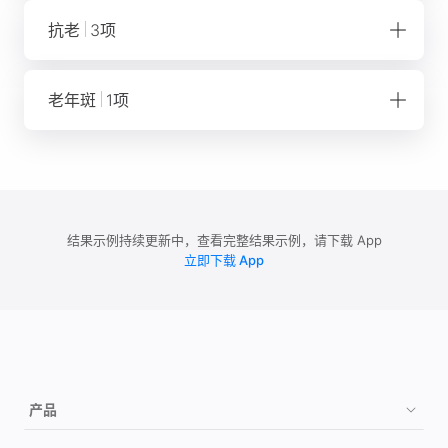
抗光老化
抗老
3项
抗晒黑
抗氧化
抗氧化
老年斑
1项
抗光老化
皮肤弹性
老年斑
结果示例持续更新中，查看完整结果示例，请下载 App
立即下载 App
产品