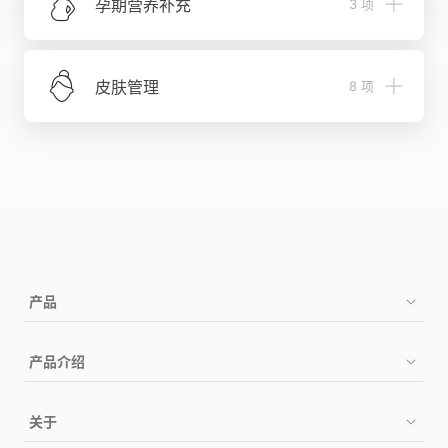
口腔溃疡易感性
β 地中海贫血
孕期营养补充
3 项
安定
听力减退
铁元素需求
肌肉组成
男性早发性脱发
遗传性非综合征型耳聋（AR型）
磺酰脲类药物
十二指肠溃疡
心肺能力
脑容量
钙元素需求
甲基丙二酸血症
别嘌醇
遗传性血色素沉着症（HFE相关）
皮肤管理
8 项
有氧供能能力
抗晒黑能力
叶酸需求
眼皮肤白化病 2 型
普伐他汀
慢性萎缩性胃炎
少白头
DHA需求
异烟肼
保湿
运动效果反馈
迟发性阿尔兹海默病
招蚊指数
西酞普兰
锁水能力
运动减肥效果
哮喘
强光打喷嚏
华法林
皮肤屏障
运动时体温的稳定性
慢性肾病
基因身高
运动对降低心率的帮助
慢性酒精中毒
感冒常用药物
抗痘
耳垂形态
有氧运动对耐力的提升
过敏性鼻炎
乙醇类药物
抗痘能力
卷发
胆结石
咖啡因
皮肤屏障
运动损伤
易困程度
产品
继发性肾病综合征
前交叉韧带损伤可能性
SARS 冠状病毒易感性
住院使用药物
美白
2 型糖尿病
购买
前十字韧带损伤可能性
睡觉磨牙
产品介绍
氯吡格雷
抗光老化
甲状腺功能减退症
跟腱损伤可能性
抗痘能力
如何检测
奥美拉唑
抗晒黑
脊柱侧凸
祖源
肩袖损伤可能性
睡觉多动
关于
安定
检测项目
抗氧化
腰椎间盘突出症