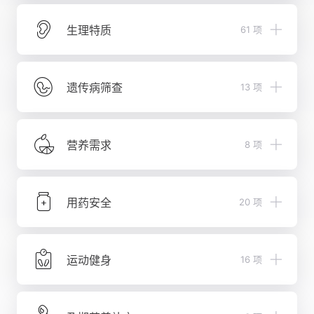
双相情感障碍
族群地域构成（民族血统）
生理特质
61 项
IgA肾病
母系迁徙
肺纤维化
基因寻亲
生理特质
嗜睡症
耳垢类型
遗传病筛查
13 项
心脏骤停
新生儿体重
瘢痕
长寿可能性
G6PD 缺乏症（蚕豆病）
斑秃
营养需求
8 项
汗臭味敏感性
糖原累积病 Ia 型
多发性硬化症
疼痛敏感性
遗传性果糖不耐受症
扩张型心肌病
维生素 A 需求
皮肤抗光老化能力
苯丙酮尿症
白癜风
用药安全
20 项
DHA需求
骨密度
糖原累积病 III 型
不宁腿综合征
维生素B12需求
端粒长度
糖原累积病 II 型
慢性疾病常用药物
原发性胆汁性肝硬化
维生素 E 需求
血型
眼皮肤白化病 1 型
氯吡格雷
运动健身
16 项
脂肪肝
钙元素需求
腋臭
肝豆状核变性
辛伐他汀
慢阻肺
维生素C需求
力量与耐力倾向性
抗寒能力
糖原累积病 IV 型
奥美拉唑
老年性黄斑变性
叶酸需求
无氧供能能力