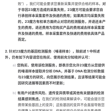
败”），我们可能会要求您重新采集并提供合格的样本。
对
于非因23魔方造成的采集失败，23魔方可能会要求您自
行承担样本采集套件及快递的费用；如果两次均采集失败
的，23魔方有权单方面终止对您的检测服务，并退还未产
生的费用，退还费用为您购买产品的费用减去样本采集套
件及快递的费用。样本采集套件及快递的费用依具体产品
而定。
2. 针对23魔方的基因检测服务（唾液样本），除前述 1 中所述
外，仍有如下内容请您在购买、使用前充分知晓并认可：
a)
您购买、使用该检测服务，即表示您允许23魔方从您提供
的唾液样本提取并分析 DNA，并基于 DNA 检测分析数据
与23魔方的研究，向您展示检测结果，且该等结果可能会
因研究进展等因素而不时更新；
b)
有用户对遗传风险、遗传变异携带或其他有关健康的检测
结果感到焦虑。
在我们的检测结果解读中，可能会提示您
携带某些基因上的变异；这些基因的变异不会直接导致您
在健康上呈现某种状况，但有的用户会因此产生焦虑情