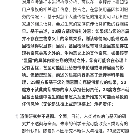
对用户唾液样本进行检测分析，可以在一定程度上推知该
用户家族的相关遗传信息。换言之，在您使用基因检测服
务的情况下，基于对您个人遗传信息的推定将可以获知您
家族的相关信息，会发生您的家族遗传信息扩散的客观结
果。
基于前述，23魔方请您特别注意：如果您与您的亲属
并不存在生物意义上的亲属关系，则该等情况可能通过基
因检测得以显露；当然，基因检测也有可能会显露您存在
现有亲属关系之外的、生物意义上的其他亲属。如果该等
“显露”的具体内容在您的预期之外，您有可能会在心理上
受有困扰，甚至可能因此给您带来伦理或法律层面的影
响。但请您理解，前述的显露内容系基于遗传学科学推
理，23魔方系基于您的同意而向您提供相应的结果，23
魔方不就此向您或您的家人承担任何责任，23魔方亦不就
因基因检测中发生的因亲属关系重新推定的可能而导致的
任何风险（无论是法律上或是道德上）承担责任；
f)
遗传研究并不透彻、全面。
目前，人类对疾病与基因的研
究并不透彻与全面，未来的科学研究可能改变人类现有的
部分认知。随着对基因研究不断深入与推进，
23魔方可能