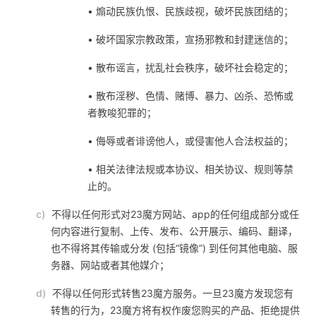
• 煽动民族仇恨、民族歧视，破坏民族团结的；
• 破坏国家宗教政策，宣扬邪教和封建迷信的；
• 散布谣言，扰乱社会秩序，破坏社会稳定的；
• 散布淫秽、色情、赌博、暴力、凶杀、恐怖或
者教唆犯罪的；
• 侮辱或者诽谤他人，或侵害他人合法权益的；
• 相关法律法规或本协议、相关协议、规则等禁
止的。
c)
不得以任何形式对23魔方网站、app的任何组成部分或任
何内容进行复制、上传、发布、公开展示、编码、翻译，
也不得将其传输或分发 (包括“镜像”) 到任何其他电脑、服
务器、网站或者其他媒介；
d)
不得以任何形式转售23魔方服务。一旦23魔方发现您有
转售的行为，23魔方将有权作废您购买的产品、拒绝提供