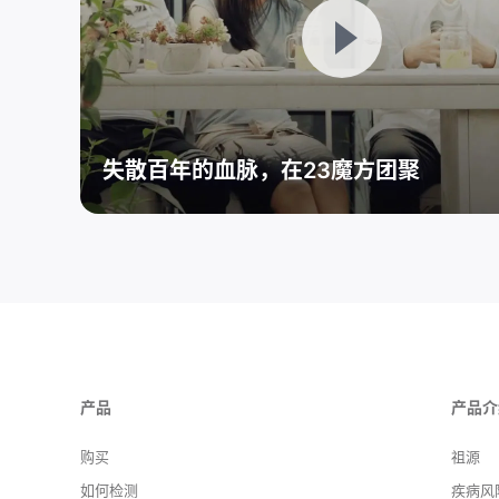
失散百年的血脉，在23魔方团聚
产品
产品介
购买
祖源
如何检测
疾病风