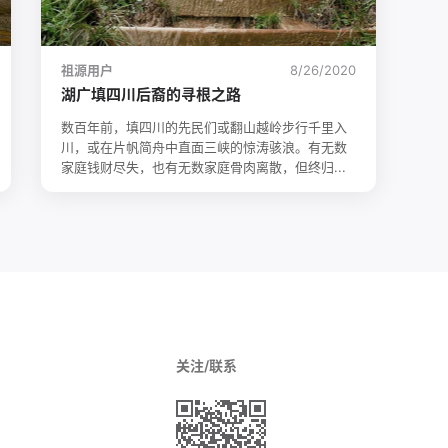
祖源用户
8/26/2020
湖广填四川后裔的寻根之路
数百年前，填四川的先民们或翻山越岭步行千里入
川，或在片帆简舟中直面三峡的惊涛骇浪。有无数
家庭钱财尽失，也有无数家庭骨肉离散，但终归...
关注/联系