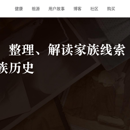
健康
祖源
用户故事
博客
社区
购买
、整理、解读家族线索
族历史